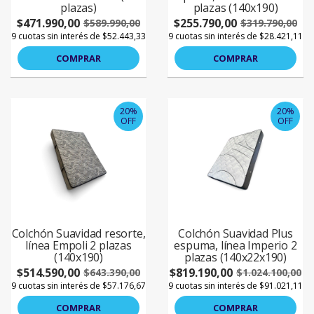
plazas)
plazas (140x190)
$471.990,00
$255.790,00
$589.990,00
$319.790,00
9 cuotas sin interés de $52.443,33
9 cuotas sin interés de $28.421,11
COMPRAR
COMPRAR
20%
20%
OFF
OFF
Colchón Suavidad resorte,
Colchón Suavidad Plus
línea Empoli 2 plazas
espuma, línea Imperio 2
(140x190)
plazas (140x22x190)
$514.590,00
$819.190,00
$643.390,00
$1.024.100,00
9 cuotas sin interés de $57.176,67
9 cuotas sin interés de $91.021,11
COMPRAR
COMPRAR