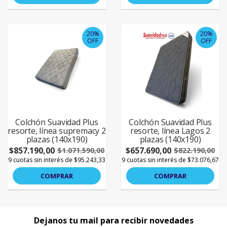
20%
20%
OFF
OFF
Colchón Suavidad Plus
Colchón Suavidad Plus
resorte, línea supremacy 2
resorte, línea Lagos 2
plazas (140x190)
plazas (140x190)
$857.190,00
$657.690,00
$1.071.590,00
$822.190,00
9 cuotas sin interés de $95.243,33
9 cuotas sin interés de $73.076,67
COMPRAR
COMPRAR
Dejanos tu mail para recibir novedades