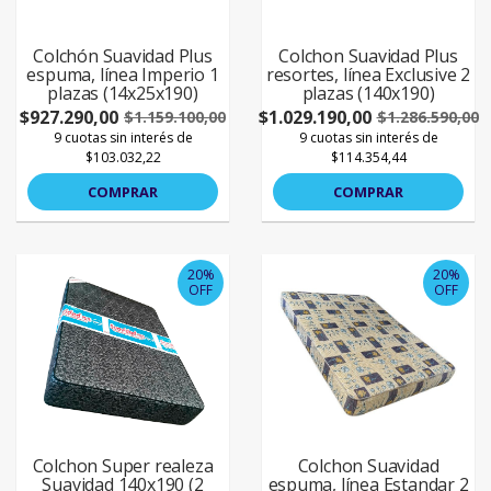
Colchón Suavidad Plus
Colchon Suavidad Plus
espuma, línea Imperio 1
resortes, línea Exclusive 2
plazas (14x25x190)
plazas (140x190)
$927.290,00
$1.029.190,00
$1.159.100,00
$1.286.590,00
9 cuotas sin interés de
9 cuotas sin interés de
$103.032,22
$114.354,44
COMPRAR
COMPRAR
20%
20%
OFF
OFF
Colchon Super realeza
Colchon Suavidad
Suavidad 140x190 (2
espuma, línea Estandar 2